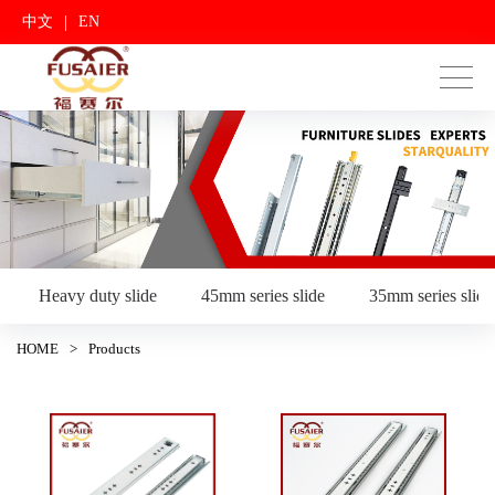
|
中文
EN
Heavy duty slide
45mm series slide
35mm series slide
HOME
>
Products