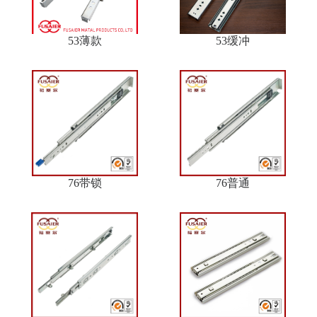
53薄款
53缓冲
76带锁
76普通